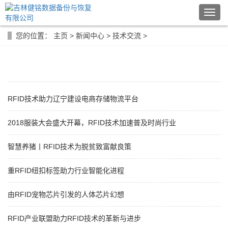
导
航
菜
您的位置：
主页
>
新闻中心
>
技术交流
>
单
RFID技术助力辽宁建设电商存储物流平台
2018服装大会盛大开幕，RFID技术加速普及时尚行业
智慧养猪丨RFID技术为脱贫致富献良策
重RFID纽扣标签助力行业智能化进程
由RFID宠物芯片引发的人体芯片幻想
RFID产业联盟助力RFID技术的革新与进步